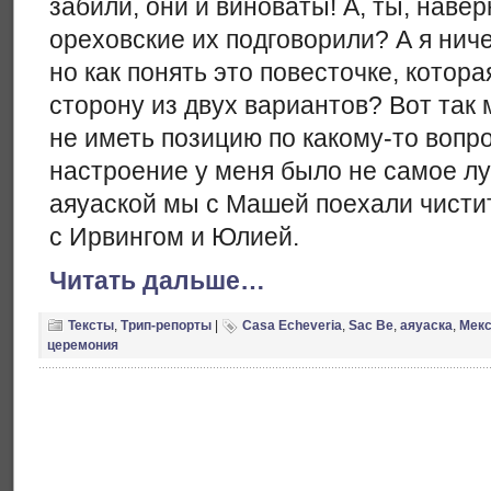
забили, они и виноваты! А, ты, навер
ореховские их подговорили? А я нич
но как понять это повесточке, котор
сторону из двух вариантов? Вот так 
не иметь позицию по какому-то вопро
настроение у меня было не самое лу
аяуаской мы с Машей поехали чисти
с Ирвингом и Юлией.
Читать дальше…
Тексты
,
Трип-репорты
|
Casa Echeveria
,
Sac Be
,
аяуаска
,
Мекс
церемония