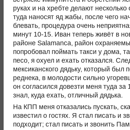
руках и на хребте делают несколько 
туда наносят яд жабы, после чего н
блевать, процедура очень неприятная
минут 10-15. Иван теперь живёт в н
районе Salamanca, район охраняемый
попробовал поймать такси у дома, т
песо, я охуел и ехать отказался. Сл
мексиканского дядьку, который был п
реднека, в молодости сильно угоревш
он согласился довезти меня туда за 
знал, куда ехать, отличный дядька.
На КПП меня отказались пускать, ска
известил о гостях. Я стал писать и з
подходит; стал писать и звонить Пам