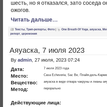
шесть, но я отказался, зато соседа о
ожогов.
Читать дальше…
Тексты
,
Трип-репорты
,
Фото
|
One Breath Of Yoga
,
аяуаска
,
Ме
репорт
,
церемония
Аяуаска, 7 июля 2023
By
admin
, 27 июля, 2023 07:24
Дата:
7 июля 2023 года
Место:
Casa Echeveria, Sac Be, Плайя-дель-Карме
Вещество:
аяуаска в виде отвара чакруны и лианы ая
Метод:
перорально
Действующие лица: