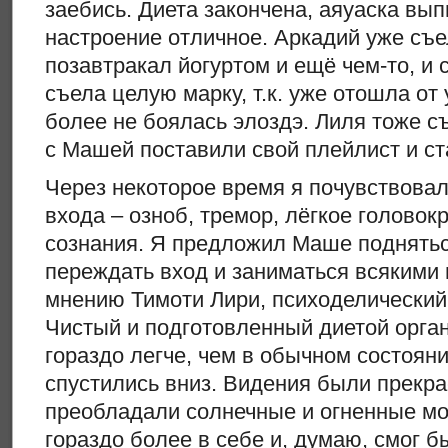
заебись. Диета закончена, аяуаска вып
настроение отличное. Аркадий уже съе
позавтракал йогуртом и ещё чем-то, и
съела целую марку, т.к. уже отошла от
более не боялась элоздэ. Лиля тоже с
с Машей поставили свой плейлист и с
Через некоторое время я почувствова
входа – озноб, тремор, лёгкое головок
сознания. Я предложил Маше поднятьс
переждать вход и заниматься всякими 
мнению Тимоти Лири, психоделический
Чистый и подготовленный диетой орга
гораздо легче, чем в обычном состояни
спустились вниз. Видения были прекр
преобладали солнечные и огненные мо
гораздо более в себе и, думаю, смог 