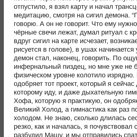
отпустило, я взял карту и начал тран
медитацию, смотря на сигил демона. “Г
говорю. А он не говорит. Что ему нужн
чёрные свечи лежат, думал ритуал с кр
вдруг сигил на карте исчезает, возника
рисуется в голове), в ушах начинается
демон стал, наконец, говорить. По ощ
инфернальный пиздец, но мне уже не 
физическом уровне колотило изрядно.
одобряет тот проект, который я сейчас 
которому иду, и даже дыхательную гим
Хофа, которую я практикую, он одобряе
Великий Холод, а гимнастика как раз п
холодом. Не знаю, сколько длилась сес
резко, как и началась, я почувствовал
разбудил Машу, и мы отправились спат