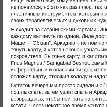
вещь, ели его все, кому не лень, свой ч
не появился; но это как раз плюс, так 
пластичным инструментом, который пр
своих терапевтических и духовных нуж
Я сходил за сатанинскими картами “И
каждому вытянуть по одной. Лиле дост
Маше – “Обман”, Аркадию – не помню 
тянуть карту, я хотел наконец узнать и
покровителя. Вытянув карту, я капитал
Frius Magnus / Samgabial Beshet, самы
инфернальный и опасный пиздец из пи
отложил карту, отложил колоду и надо
Остаток вечера мы просто сидели и об
пошла спать, затем ушёл спать и Арка
возвращаясь, чтобы поиграть на синтез
кстати. Через некоторое время уснула