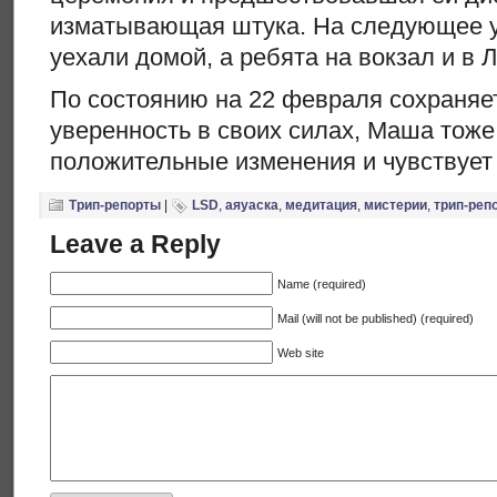
изматывающая штука. На следующее у
уехали домой, а ребята на вокзал и в 
По состоянию на 22 февраля сохраняет
уверенность в своих силах, Маша тоже
положительные изменения и чувствует
Трип-репорты
|
LSD
,
аяуаска
,
медитация
,
мистерии
,
трип-реп
Leave a Reply
Name (required)
Mail (will not be published) (required)
Web site