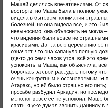
Машей делились впечатлениями. От св
восторге, но Маша была в полном ужасе
видела в бытовом понимании страшных
болезней, но она видела всё, и это бы
невыносимо, она объяснить не могла – 
что видения были вовсе не страшными
красивыми. Да, за всю церемонию её ни
означает, что она хапанула полную до
где-то до семи часов утра, всё это вре
успокоить, а Маша, как объяснила, всё
боролась за свой рассудок, потому что
очень конкретным и осознаваемым. Я
Атаракс, но ей было страшно его пить;
просьбе разбудил Аркадия, но последо
монолог вовсе её не успокоил. Маше 
спать, я уже думал звонить Даниилу в 