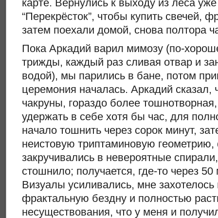
карте. Вернулись к выходу из леса уж
“Перекрёсток”, чтобы купить свечей, фр
затем поехали домой, снова полтора ч
Пока Аркадий варил мимозу (по-хорош
трижды, каждый раз сливая отвар и за
водой), мы парились в бане, потом пр
церемония началась. Аркадий сказал, ч
чакруны, гораздо более тошнотворная,
удержать в себе хотя бы час, для полн
начало тошнить через сорок минут, зат
неистовую триптаминовую геометрию,
закручивались в невероятные спирали,
стошнило; получается, где-то через 50
Визуалы усиливались, мне захотелось 
фрактальную бездну и полностью раст
несуществования, что у меня и получи