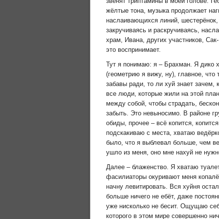
звенят триптамины в моей голове. Г
жёлтые тона, музыка продолжает наг
наслаивающихся линий, шестерёнок, 
закручиваясь и раскручиваясь, насла
храм, Ивана, других участников, Сак
это воспринимает.
Тут я понимаю: я – Брахман. Я дико 
(геометрию я вижу, ну), главное, что
забавы ради, то ли хуй знает зачем, 
все люди, которые жили на этой пла
между собой, чтобы страдать, бескон
забыть. Это невыносимо. В районе гру
обиды, прочее – всё копится, копится
подскакиваю с места, хватаю ведёрко
было, что я выблевал больше, чем ве
ушло из меня, оно мне нахуй не нужн
Далее – блаженство. Я хватаю туалет
фасилиаторы окуривают меня копалём,
начну левитировать. Вся хуйня остал
больше ничего не ебёт, даже постоя
уже нисколько не бесит. Ощущаю себ
которого в этом мире совершенно нич