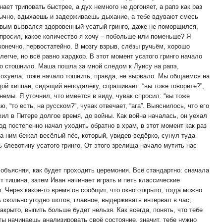
инает триповать быстрее, а дух немного не догоняет, а рапэ как раз
бычно, вдыхаешь и задерживаешь дыхание, а тебе вдувают смесь
рвым вызвался здоровенный усатый гринго, даже не поморщился,
просил, какое количество я хочу – побольше или поменьше? Я
конечно, первостатейно. В мозгу взрыв, слёзы ручьём, хорошо
легче, но всё равно хардкор. В этот момент усатого гринго начало
го стошнило. Маша пошла за мной следом к Луису на рапэ,
 охуела, тоже начало тошнить, правда, не вырвало. Мы общаемся на
дой хиппан, сидящий неподалёку, спрашивает: “вы тоже говорите?”,
немы. Я уточнил, что имеется в виду, чувак спросил: “вы тоже
, “то есть, на русском?”, чувак отвечает, “ага”. Выяснилось, что его
 жил в Питере долгое время, до войны. Как война началась, он уехал
од постепенно начал уходить обратно в храм, в этот момент как раз
а ним бежал весёлый пёс, который, увидев ведёрко, сунул туда
 блевотину усатого гринго. От этого зрелища начало мутить нас
объясняя, как будет проходить церемония. Всё стандартно: сначала
т тишина, затем Иван начинает играть и петь классические
. Через какое-то время он сообщит, что окно открыто, тогда можно
 скольно угодно шотов, главное, выдерживать интервал в час;
закрыто, выпить больше будет нельзя. Как всегда, понять, что тебе
ты начинаешь анализировать своё состояние, значит, тебе нужно