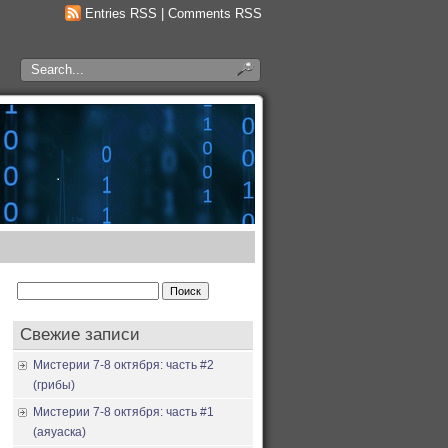
Entries RSS
|
Comments RSS
Найти:
Свежие записи
Мистерии 7-8 октября: часть #2
(грибы)
Мистерии 7-8 октября: часть #1
(аяуаска)