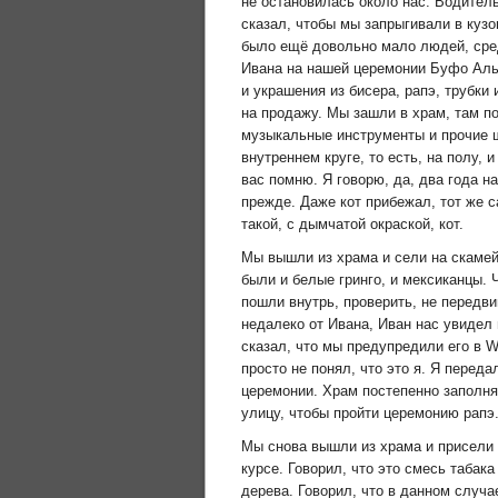
не остановилась около нас. Водител
сказал, чтобы мы запрыгивали в кузо
было ещё довольно мало людей, сред
Ивана на нашей церемонии Буфо Альв
и украшения из бисера, рапэ, трубки
на продажу. Мы зашли в храм, там по
музыкальные инструменты и прочие 
внутреннем круге, то есть, на полу, 
вас помню. Я говорю, да, два года н
прежде. Даже кот прибежал, тот же с
такой, с дымчатой окраской, кот.
Мы вышли из храма и сели на скамей
были и белые гринго, и мексиканцы. 
пошли внутрь, проверить, не передв
недалеко от Ивана, Иван нас увидел 
сказал, что мы предупредили его в W
просто не понял, что это я. Я переда
церемонии. Храм постепенно заполня
улицу, чтобы пройти церемонию рапэ
Мы снова вышли из храма и присели н
курсе. Говорил, что это смесь табак
дерева. Говорил, что в данном случа