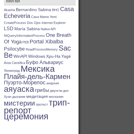
Метки
Casa
Bernardino Sabina
Akasha
BHO
Echeveria
Casa Mama Yemi
CreateProcess
Dos Ojos
Internet Explorer
LSD
María Sabina
Native API
One Breath
NtQueryInformationProcess
Portal Xibalba
Of Yoga
PEB
Sac
Psilocybe
ReadProcessMemory
Be
WinAPI
Windows
Xpu-Ha
Yagé
Буфо Альвариус
Área Científica
Мексика
Ленинград
Плайя-дель-Кармен
Пуэрто-Морелос
анархия
аяуаска
грибы
джунгли
дон
медитация
Хуан
дыхание
мескалин
трип-
мистерии
протест
репорт
церемония