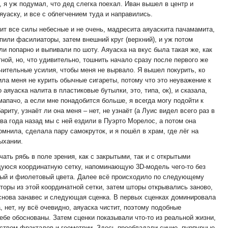
 уж подумал, что дед слегка поехал. Иван вышел в центр и
яуаску, и все с облегчением туда и направились.
ит все силы небесные и не очень, мадресита аяуаскита пачамамита,
пили фасилиаторы, затем внешний круг (верхний), и уж потом
и попарно и выпивали по шоту. Аяуаска на вкус была такая же, как
тной, но, что удивительно, тошнить начало сразу после первого же
чительные усилия, чтобы меня не вырвало. Я вышел покурить, ко
ла меня не курить обычные сигареты, потому что это неуважение к
 аяуаска налита в пластиковые бутылки, это, типа, ок), и сказала,
мапачо, а если мне понадобится больше, я всегда могу подойти к
риту, узнаёт ли она меня – нет, не узнаёт (а Луис видел всего раз в
два года назад мы с ней ездили в Пуэрто Морелос, а потом она
омнила, сделала пару самокруток, и я пошёл в храм, где лёг на
ыхании.
чать рябь в поле зрения, как с закрытыми, так и с открытыми
щуюся координатную сетку, напоминающую 3D-модель чего-то без
ный и фиолетовый цвета. Далее всё происходило по следующему
оры из этой координатной сетки, затем шторы открывались заново,
о снова занавес и следующая сценка. В первых сценках доминировала
, нет, ну всё очевидно, аяуаска чистит, поэтому подобные
ебе обоснованы. Затем сценки показывали что-то из реальной жизни,
ством фракталов и геометрии. Здесь преобладали синие, пурпурные