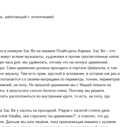
рь, работающий с энтеогенами)
же в коммуне Sac Be на окраине Плайя-дель-Кармен. Sac Be – это
е живут всякие музыканты, художники и прочие просветлённые хиппи.
 три часа дня, мы удивились, потому что на ночную церемонию
ера. Сама церемония должна проходить в портале Шибальба, в том
ю аяуаску. Там есть храм, круглый в основании, в котором как раз и
сполагаются со своими матрацами по периметру, точнее, периметров
 нижний, на полу. На прошлой церемонии мы с Машей лежали на
оги, в результате сильно болела спина. Поэтому мы решили
петь расположиться во внутреннем круге, то есть, на полу, где
 в Sac Be у каситы на проходной. Рядом с каситой стояли двое
rtal Xibalba, они спросили “на церемонию?”, я ответил, что да,
блем. Дальше мы шли пешком, пока проезжающая машина с кузовом