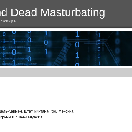
nd Dead Masturbating
ссажира
дель-Кармен, штат Кинтана-Роо, Мексика
акруны и лианы аяуаски