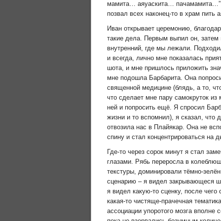
мамита… аяуаскита… пачамамита…”, я
позвал всех наконец-то в храм пить а
Иван открывает церемонию, благодар
такие дела. Первым выпил он, затем 
внутренний, где мы лежали. Подходил
и всегда, лично мне показалась прия
шота, и мне пришлось приложить зна
мне подошла Барбарита. Она попроси
священной медицине (блядь, а то, что
что сделает мне пару самокруток из 
ней и попросить ещё. Я спросил Барба
жизни и то вспомнил), я сказал, что 
отвозила нас в Плайякар. Она не всп
спину и стал концентрироваться на д
Где-то через сорок минут я стал заме
глазами. Рябь переросла в колеблю
текстуры, доминировали тёмно-зелё
сценарию – я видел закрывающеся шт
я видел какую-то сценку, после чег
какая-то чистяще-прачечная тематика
ассоциации упоротого мозга вполне с
пока не взорвались безумным количе