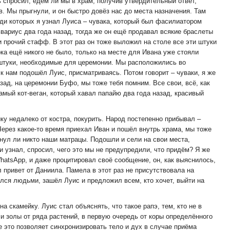
ь спросил, едем ли мы в храм; получив утвердительный ответ,
в. Мы прыгнули, и он быстро довёз нас до места назначения. Там
и которых я узнал Луиса – чувака, который был фасилиатором
ариус два года назад, тогда же он ещё продавал всякие браслеты
 и прочий стафф. В этот раз он тоже выложил на столе все эти штуки
ка ещё никого не было, только на месте для Ивана уже стояли
штуки, необходимые для церемонии. Мы расположились во
и к нам подошёл Луис, присматриваясь. Потом говорит – чуваки, я же
азад, на церемонии Буфо, мы тоже тебя помним. Все свои, всё, как
амый кот-веган, который хавал папайю два года назад, красивый
ку недалеко от костра, покурить. Народ постепенно прибывал –
Через какое-то время приехал Иван и пошёл внутрь храма, мы тоже
инул ли никто наши матрацы. Подошли и сели на свои места,
и узнал, спросил, чего это мы не предупредили, что придём? Я же
hatsApp, и даже процитировал своё сообщение, он, как выяснилось,
л привет от Даниила. Памела в этот раз не присутствовала на
лся людьми, зашёл Луис и предложил всем, кто хочет, выйти на
.
а скамейку. Луис стал объяснять, что такое рапэ, тем, кто не в
а и золы от ряда растений, в первую очередь от коры определённого
е это позволяет синхронизировать тело и дух в случае приёма