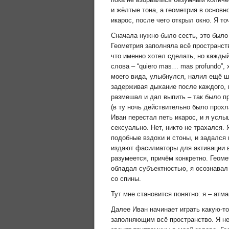
и жёлтые тона, а геометрия в основн
икарос, после чего открыл окно. Я т
Сначала нужно было сесть, это было 
Геометрия заполняла всё пространств
что именно хотел сделать, но каждый
слова – “quiero mas… mas profundo”,
моего вида, улыбнулся, налил ещё шо
задерживая дыхание после каждого, 
размешал и дал выпить – так было пр
(в ту ночь действительно было прох
Иван перестал петь икарос, и я услы
сексуально. Нет, никто не трахался
подобные вздохи и стоны, и задался 
издают фасилиаторы для активации в
разумеется, причём конкретно. Геоме
обладал субъектностью, я осознавал 
со спины.
Тут мне становится понятно: я – атма
Далее Иван начинает играть какую-
заполняющим всё пространство. Я не 