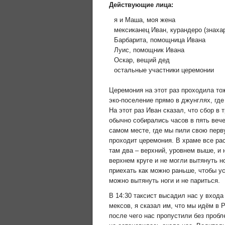
Действующие лица:
я и Маша, моя жена
мексиканец Иван, курандеро (знаха
Барбарита, помощница Ивана
Луис, помощник Ивана
Оскар, вещий дед
остальные участники церемонии
Церемония на этот раз проходила то
эко-поселение прямо в джунглях, гд
На этот раз Иван сказал, что сбор в
обычно собирались часов в пять веч
самом месте, где мы пили свою перву
проходит церемония. В храме все ра
там два – верхний, уровнем выше, и
верхнем круге и не могли вытянуть н
приехать как можно раньше, чтобы ус
можно вытянуть ноги и не париться.
В 14:30 таксист высадил нас у входа
мексов, я сказал им, что мы идём в Po
после чего нас пропустили без про