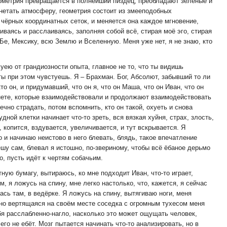
еометрия превращается в полнейший пиздец, преобладают зелёные и
нетать атмосферу, геометрия состоит из змееподобных
чёрных координатных сеток, и меняется она каждое мгновение,
иваясь и расслаиваясь, заполняя собой всё, стирая моё эго, стирая
-Бе, Мексику, всю Землю и Вселенную. Меня уже нет, я не знаю, кто
хуею от грандиозности опыта, главное не то, что ты видишь
 ты при этом чувстуешь. Я – Брахман. Бог, Абсолют, забывший то ли
кто он, и придумавший, что он я, что он Маша, что он Иван, что он
нете, которые взаимодействовали и продолжают взаимодействовать
ечно страдать, потом вспомнить, кто он такой, охуеть и снова
дной клетки начинает что-то зреть, вся вязкая хуйня, страх, злость,
, копится, вздувается, увеличивается, и тут вскрывается. Я
 и начинаю неистово в него блевать, блядь, такое впечатление
шу сам, блевал я истошно, по-звериному, чтобы всё ёбаное дерьмо
о, пусть идёт к чертям собачьим.
ную бумагу, вытираюсь, ко мне подходит Иван, что-то играет,
 я ложусь на спину, мне легко настолько, что, кажется, я сейчас
ась там, в ведёрке. Я ложусь на спину, вытягиваю ноги, меня
нно вертящаяся на своём месте соседка с огромным тухесом меня
я расслабленно-нагло, насколько это может ощущать человек,
его не ебёт. Мозг пытается начинать что-то анализировать, но в