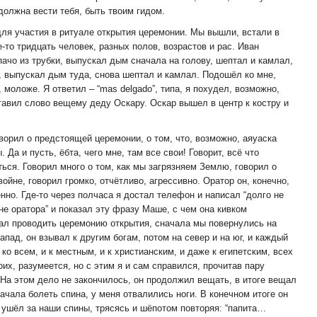
должна вести тебя, быть твоим гидом.
для участия в ритуале открытия церемонии. Мы вышли, встали в
е-то тридцать человек, разных полов, возрастов и рас. Иван
ачо из трубки, выпускал дым сначала на голову, шептал и камлал,
, выпускал дым туда, снова шептал и камлал. Подошёл ко мне,
 моложе. Я ответил – “mas delgado”, типа, я похудел, возможно,
тавил слово вещему деду Оскару. Оскар вышел в центр к костру и
ворил о предстоящей церемонии, о том, что, возможно, аяуаска
Да и пусть, ёбта, чего мне, там все свои! Говорит, всё что
ться. Говорил много о том, как мы загрязняем Землю, говорил о
войне, говорил громко, отчётливо, агрессивно. Оратор он, конечно,
но. Где-то через полчаса я достал телефон и написал “долго не
е оратора” и показал эту фразу Маше, с чем она кивком
ал проводить церемонию открытия, сначала мы повернулись на
запад, он взывал к другим богам, потом на север и на юг, и каждый
ко всем, и к местным, и к христианским, и даже к египетским, всех
их, разумеется, но с этим я и сам справился, прочитав пару
 На этом дело не закончилось, он продолжил вещать, в итоге вещал
начала болеть спина, у меня отвалились ноги. В конечном итоге он
 ушёл за наши спины, трясясь и шёпотом повторяя: “папита…