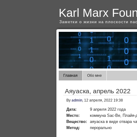
Karl Marx Fou
Заметки о жизни на плоскости па
Главная
Обо мне
Аяуаска, апрель 2022
By
admin
, 12 апреля, 2022 19:38
Дата:
9 апреля 2022 года
Место:
коммуна Sac-Be, Плайя-
Вещество:
аяуаска в виде отвара ч
Метод:
перорально