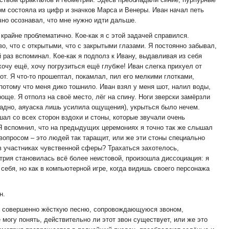
ом состояла из цифр и значков Марса и Венеры. Иван начал петь
очно осознавал, что мне нужно идти дальше.
крайне проблематично. Кое-как я с этой задачей справился.
о, что с открытыми, что с закрытыми глазами. Я постоянно забывал,
 раз вспоминал. Кое-как я подполз к Ивану, выдавливая из себя
 хочу ещё, хочу погрузиться ещё глубже! Иван слегка прихуел от
т. Я что-то прошептал, покамлал, пил его мелкими глотками,
потому что меня дико тошнило. Иван взял у меня шот, налил воды,
още. Я отполз на своё место, лёг на спину. Ноги зверски замёрзли
ладно, аяуаска лишь усилила ощущения), укрыться было нечем.
шал со всех сторон вздохи и стоны, которые звучали очень
. Я вспомнил, что на предыдущих церемониях я точно так же слышал
вопросом – это людей так таращит, или же эти стоны специально
 участниках чувственной сферы? Трахаться захотелось,
трия становилась всё более неистовой, произошла диссоциация: я
себя, но как в компьютерной игре, когда видишь своего персонажа
н.
то совершенно жёсткую песню, сопровождающуюся звоном,
могу понять, действительно ли этот звон существует, или же это