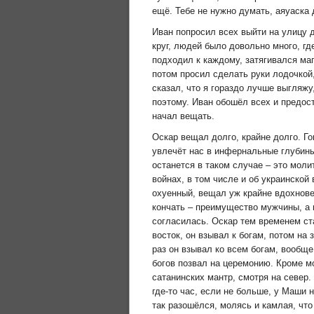
ещё. Тебе не нужно думать, аяуаска 
Иван попросил всех выйти на улицу 
круг, людей было довольно много, гд
подходил к каждому, затягивался мап
потом просил сделать руки лодочкой
сказал, что я гораздо лучше выгляжу,
поэтому. Иван обошёл всех и предос
начал вещать.
Оскар вещал долго, крайне долго. Го
увлечёт нас в инфернальные глубины. 
останется в таком случае – это моли
войнах, в том числе и об украинской 
охуенный, вещал уж крайне вдохновен
кончать – преимущество мужчины, а н
согласилась. Оскар тем временем ст
восток, он взывал к богам, потом на 
раз он взывал ко всем богам, вообще 
богов позвал на церемонию. Кроме мо
сатанинских мантр, смотря на север.
где-то час, если не больше, у Маши 
так разошёлся, молясь и камлая, что