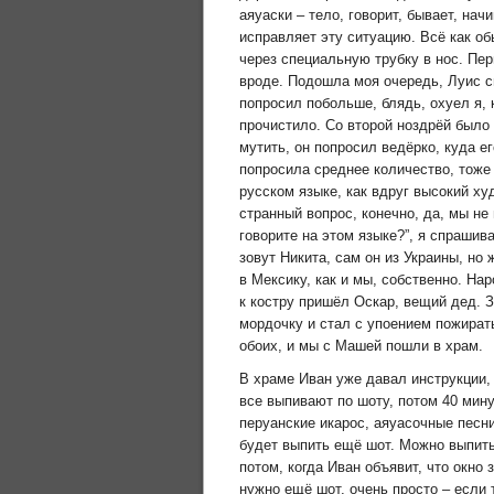
аяуаски – тело, говорит, бывает, нач
исправляет эту ситуацию. Всё как о
через специальную трубку в нос. Пе
вроде. Подошла моя очередь, Луис с
попросил побольше, блядь, охуел я, 
прочистило. Со второй ноздрёй было 
мутить, он попросил ведёрко, куда е
попросила среднее количество, тоже
русском языке, как вдруг высокий ху
странный вопрос, конечно, да, мы не 
говорите на этом языке?”, я спрашиваю
зовут Никита, сам он из Украины, но
в Мексику, как и мы, собственно. Нар
к костру пришёл Оскар, вещий дед. З
мордочку и стал с упоением пожирать
обоих, и мы с Машей пошли в храм.
В храме Иван уже давал инструкции, 
все выпивают по шоту, потом 40 мину
перуанские икарос, аяуасочные песни
будет выпить ещё шот. Можно выпить
потом, когда Иван объявит, что окно 
нужно ещё шот, очень просто – если 