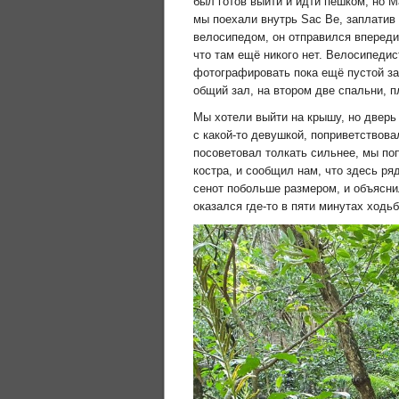
был готов выйти и идти пешком, но 
мы поехали внутрь Sac Be, заплатив 
велосипедом, он отправился впереди 
что там ещё никого нет. Велосипеди
фотографировать пока ещё пустой зам
общий зал, на втором две спальни, 
Мы хотели выйти на крышу, но дверь
с какой-то девушкой, поприветствова
посоветовал толкать сильнее, мы по
костра, и сообщил нам, что здесь ря
сенот побольше размером, и объяснил
оказался где-то в пяти минутах ходь