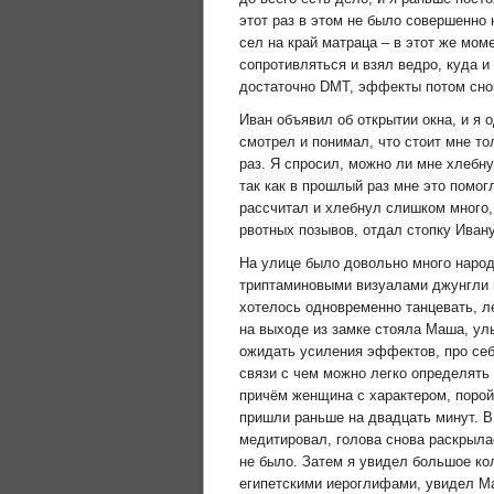
этот раз в этом не было совершенно 
сел на край матраца – в этот же мом
сопротивляться и взял ведро, куда и
достаточно DMT, эффекты потом снов
Иван объявил об открытии окна, и я
смотрел и понимал, что стоит мне то
раз. Я спросил, можно ли мне хлебн
так как в прошлый раз мне это помог
рассчитал и хлебнул слишком много, 
рвотных позывов, отдал стопку Ивану
На улице было довольно много народу,
триптаминовыми визуалами джунгли в
хотелось одновременно танцевать, ле
на выходе из замке стояла Маша, улы
ожидать усиления эффектов, про себ
связи с чем можно легко определять
причём женщина с характером, порой
пришли раньше на двадцать минут. В 
медитировал, голова снова раскрылас
не было. Затем я увидел большое ко
египетскими иероглифами, увидел Маш