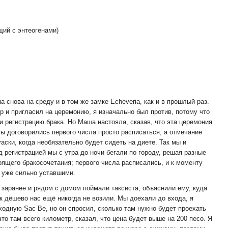
щий с энтеогенами)
а снова на среду и в том же замке Echeveria, как и в прошлый раз.
p и пригласил на церемонию, я изначально был против, потому что
и регистрацию брака. Но Маша настояла, сказав, что эта церемония
мы договорились первого числа просто расписаться, а отмечание
уаски, когда необязательно будет сидеть на диете. Так мы и
д регистрацией мы с утра до ночи бегали по городу, решая разные
оящего бракосочетания; первого числа расписались, и к моменту
 уже сильно уставшими.
заранее и рядом с домом поймали таксиста, объяснили ему, куда
так дёшево нас ещё никогда не возили. Мы доехали до входа, я
ходную Sac Be, но он спросил, сколько там нужно будет проехать
то там всего километр, сказал, что цена будет выше на 200 песо. Я