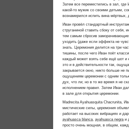
Затем все переместились в зал, где
какой-то мужик со своими детьми, с
вознамерился испить вина мёртвых, 
Иван провёл стандартный инструктаж
струганиной ставить сбоку от себя, 
тем самым сбросив заморачивающие т
уходить (даже если эффекта не чувст
знать. Церемония делится на три час
тишины, после чего Иван поёт класси
каждый может взять себе ещё шот и е
это и в действительности так, ощуща
закрывается окно, никто больше не 
ощущениям церемонии с одним только
дух, что ли; но в то же время я не с
исполнением правил. Затем Иван дал 
в зале для открытия церемонии.
Madrecita Ayahuasquita Chacrunita, 
мистические силы, церемония объявл
работает на высоких вибрациях и дар
ayahuasca blanca
,
ayahuasca negra
и
просто очень мощная, в общем, кажда