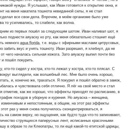
никакой нужды. Я услышал, как Иван готовится к открытию окна, и
ент на меня накатила тошнота невиданной силы, я не стал
 сделал все свои дела. Впрочем, в моём организме было уже
а то усиливались, то слабели, как волна.
 одним из первых пошёл за следующим шотом. Иван наливал шот, я
лько поднести аяуаску ко рту, как меня обязательно стошнит ещё
уть немного
agua florida
, т.е. воды с эфирными маслами цитрусовых,
ло забить вкус и унять тошноту. Иван разрешил, я хлебнул, да не
от чего началась сильная изжога. Зато аяуаску выпил почти без
 и пошёл покурить.
 кто-то сидел у костра, кто-то лежал у костра, кто-то плясал. С
округ выглядели, как волшебный лес. Мне было очень хорошо,
тать, и, конечно же, трахаться. Я покурил и пошёл обратно в замок,
балась и чувствовала себя отлично. Я лёг на своё место и стал
я отметив, как же хорошо, что эффекты приходят по расписанию, в
 график походов в уборную и курения. Но аяуаска – женщина,
 изменчивым и непостоянным, в общем, на этот раз эффекты
этот раз у меня снова получилось сконцентрироваться, я
ь на самом верху, но ощущения, как будто туда что-то запихивают,
личество струящихся папирусных лент, исписанных красочными
у в образе то ли Клеопатры, то ли ещё какой-то етитской царицы,