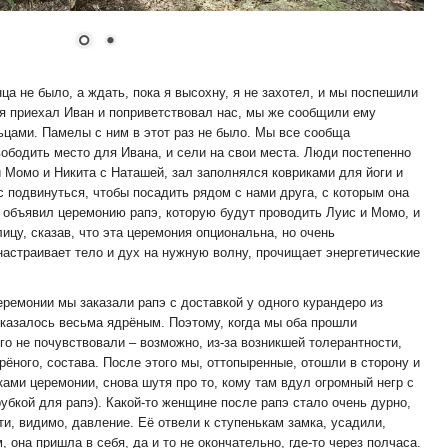
ца не было, а ждать, пока я высохну, я не захотел, и мы поспешили
мя приехал Иван и поприветствовал нас, мы же сообщили ему
ьцами. Памелы с ним в этот раз не было. Мы все сообща
ободить место для Ивана, и сели на свои места. Люди постепенно
 Момо и Никита с Наташей, зал заполнялся ковриками для йоги и
 подвинуться, чтобы посадить рядом с нами друга, с которым она
н объявил церемонию рапэ, которую будут проводить Луис и Момо, и
цу, сказав, что эта церемония опциональна, но очень
настраивает тело и дух на нужную волну, прочищает энергетические
еремонии мы заказали рапэ с доставкой у одного курандеро из
оказалось весьма ядрёным. Поэтому, когда мы оба прошли
о не почувствовали – возможно, из-за возникшей толерантности,
дрёного, состава. После этого мы, оттопыренные, отошли в сторону и
ами церемонии, снова шутя про то, кому там вдул огромный негр с
убкой для рапэ). Какой-то женщине после рапэ стало очень дурно,
дти, видимо, давление. Её отвели к ступенькам замка, усадили,
она пришла в себя, да и то не окончательно, где-то через полчаса.