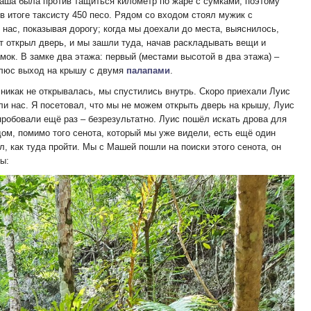
Маша была против тащиться километр по жаре с сумками, поэтому
в итоге таксисту 450 песо. Рядом со входом стоял мужик с
нас, показывая дорогу; когда мы доехали до места, выяснилось,
ст открыл дверь, и мы зашли туда, начав раскладывать вещи и
ок. В замке два этажа: первый (местами высотой в два этажа) –
плюс выход на крышу с двумя
палапами
.
 никак не открывалась, мы спустились внутрь. Скоро приехали Луис
ли нас. Я посетовал, что мы не можем открыть дверь на крышу, Луис
пробовали ещё раз – безрезультатно. Луис пошёл искать дрова для
дом, помимо того сенота, который мы уже видели, есть ещё один
, как туда пройти. Мы с Машей пошли на поиски этого сенота, он
бы: