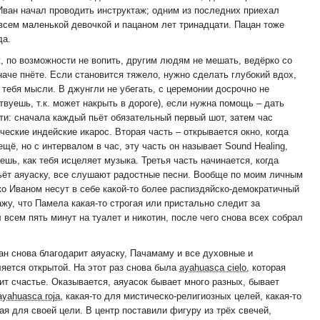
 Иван начал проводить инструктаж; одним из последних приехал
овсем маленькой девочкой и пацаном лет тринадцати. Пацан тоже
да.
, по возможности не вопить, другим людям не мешать, ведёрко со
иначе пнёте. Если становится тяжело, нужно сделать глубокий вдох,
ебя мысли. В джунгли не убегать, с церемонии досрочно не
вуешь, т.к. может накрыть в дороге), если нужна помощь – дать
ти: сначала каждый пьёт обязательный первый шот, затем час
ческие индейские икарос. Вторая часть – открывается окно, когда
щё, но с интервалом в час, эту часть он называет Sound Healing,
ешь, как тебя исцеляет музыка. Третья часть начинается, когда
пьёт аяуаску, все слушают радостные песни. Вообще по моим личным
 Иваном несут в себе какой-то более распиздяйско-демократичный
кажу, что Памела какая-то строгая или пристально следит за
всем пять минут на туалет и никотин, после чего снова всех собрал
Иван снова благодарит аяуаску, Пачамаму и все духовные и
яется открытой. На этот раз снова была
ayahuasca cielo
, которая
ит счастье. Оказывается, аяуасок бывает много разных, бывает
ayahuasca roja
, какая-то для мистическо-религиозных целей, какая-то
я для своей цели. В центр поставили фигуру из трёх свечей,