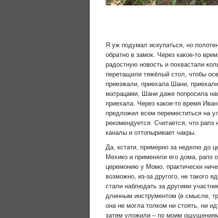
Я уж подумал искупаться, но полотен
обратно в замок. Через какое-то вре
радостную новость и похвастали кол
перетащили тяжёлый стол, чтобы осв
приезжали, приехала Шани, приехали
матрацами, Шани даже попросила нас
приехала. Через какое-то время Ива
предложил всем переместиться на ули
рекомендуется. Считается, что рапэ 
каналы и оттопыривает чакры.
Да, кстати, примерно за неделю до ц
Мехико и применяли его дома, рапэ 
церемонию у Момо, практически ничег
возможно, из-за другого, не такого я
стали наблюдать за другими участник
длинным инструментом (в смысле, тр
она не могла толком ни стоять, ни и
затем уложили – по моим ощущениям, 