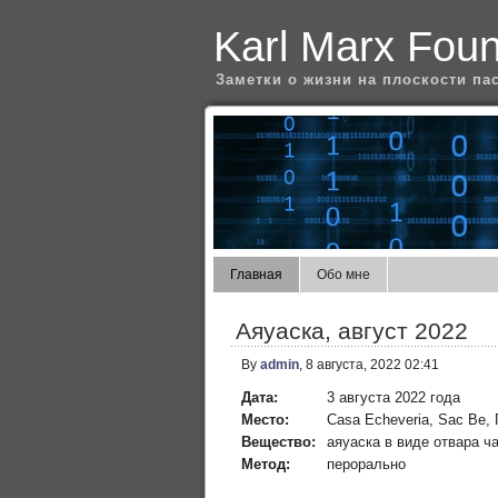
Karl Marx Fou
Заметки о жизни на плоскости па
Главная
Обо мне
Аяуаска, август 2022
By
admin
, 8 августа, 2022 02:41
Дата:
3 августа 2022 года
Место:
Casa Echeveria, Sac Be,
Вещество:
аяуаска в виде отвара ч
Метод:
перорально