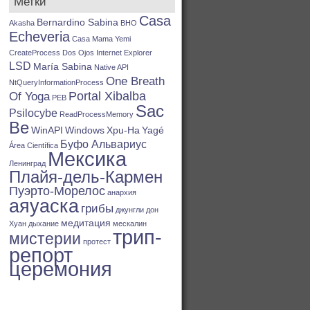
Метки
Casa
Bernardino Sabina
Akasha
BHO
Echeveria
Casa Mama Yemi
CreateProcess
Dos Ojos
Internet Explorer
LSD
María Sabina
Native API
One Breath
NtQueryInformationProcess
Portal Xibalba
Of Yoga
PEB
Sac
Psilocybe
ReadProcessMemory
Be
WinAPI
Windows
Xpu-Ha
Yagé
Буфо Альвариус
Área Científica
Мексика
Ленинград
Плайя-дель-Кармен
Пуэрто-Морелос
анархия
аяуаска
грибы
джунгли
дон
медитация
Хуан
дыхание
мескалин
трип-
мистерии
протест
репорт
церемония