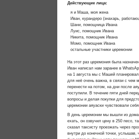
Действующие лица:
я и Маша, моя жена
Иван, курандеро (знахарь, работаю
Шани, помощница Ивана
Луис, помощник Ивана
Никита, помощник Ивана
Момо, помощник Ивана
остальные участники церемонии
На этот раз церемония была назначен
Иван написал нам заранее в WhatsAp
на 1 августа мы с Машей планировал
для неё очень важна, в связи с чем 
перенести на потом, на дни после ая
поступили. В течение пяти дней пере
вопросы и делая покупки для предст
церемонии аяуаски чувствовали себя
В день церемонии мы вышли из дома 
ехать, он озвучил цену в 250 песо, 
сказал таксисту проезжать через про
внутри до конечной точки, услышав, ч