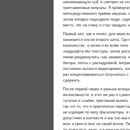
напоминающую хуй; я смотрел на это
триптаминовые визуалы. Я проморгал
непосредственного приёма аяуаски, 
затем попарно подходили люди, сидя
место, лёг на спину и стал ожидать 
Первый шот, как я понял, для меня в
начинается после второго шота. Где-
конечностях, а затем и во всём теле
ландшафта без текстуры, затем рису
линии раздвинулись, как занавеска,
бисера, ленты с раскадровкой, витр
постоянно пытался медитировать, кон
раз концентрироваться получалось с
сдержать.
После первой чашки я раньше всегда
интенсивности; в этот же раз я суме
тусклее и слабее, приглашая выпить
так это то, что я практически перес
ни ходящие по залу фасилиаторы; я 
допустимо в контексте и как оно выг
мозг и просто был на своей волне. П
до всего есть дело, и я раньше посто