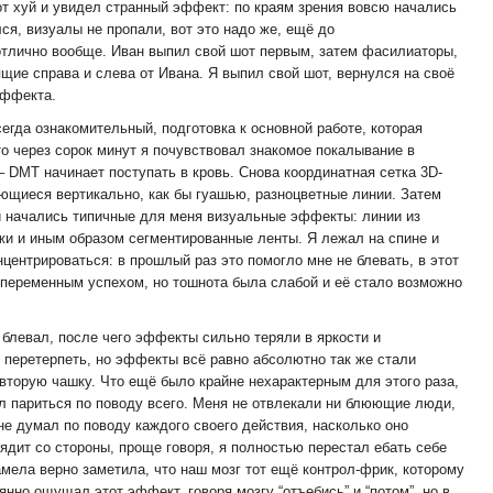
т хуй и увидел странный эффект: по краям зрения вовсю начались
ся, визуалы не пропали, вот это надо же, ещё до
отлично вообще. Иван выпил свой шот первым, затем фасилиаторы,
щие справа и слева от Ивана. Я выпил свой шот, вернулся на своё
эффекта.
сегда ознакомительный, подготовка к основной работе, которая
то через сорок минут я почувствовал знакомое покалывание в
 – DMT начинает поступать в кровь. Снова координатная сетка 3D-
ющиеся вертикально, как бы гуашью, разноцветные линии. Затем
 и начались типичные для меня визуальные эффекты: линии из
ажи и иным образом сегментированные ленты. Я лежал на спине и
центрироваться: в прошлый раз это помогло мне не блевать, в этот
 переменным успехом, но тошнота была слабой и её стало возможно
 блевал, после чего эффекты сильно теряли в яркости и
л перетерпеть, но эффекты всё равно абсолютно так же стали
 вторую чашку. Что ещё было крайне нехарактерным для этого раза,
тал париться по поводу всего. Меня не отвлекали ни блюющие люди,
не думал по поводу каждого своего действия, насколько оно
лядит со стороны, проще говоря, я полностью перестал ебать себе
амела верно заметила, что наш мозг тот ещё контрол-фрик, которому
янно ощущал этот эффект, говоря мозгу “отъебись” и “потом”, но в