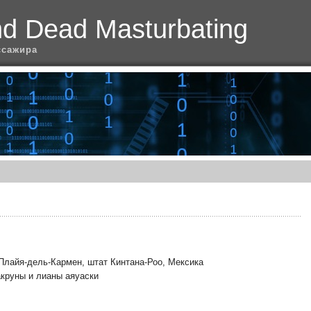
nd Dead Masturbating
ссажира
 Плайя-дель-Кармен, штат Кинтана-Роо, Мексика
акруны и лианы аяуаски